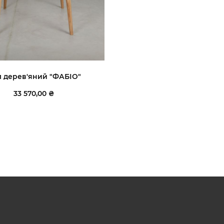
л дерев'яний "ФАБІО"
33 570,00 ₴