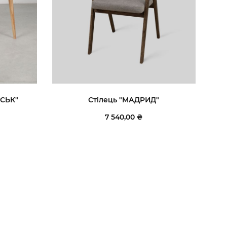
НСЬК"
Стілець "МАДРИД"
7 540,00 ₴