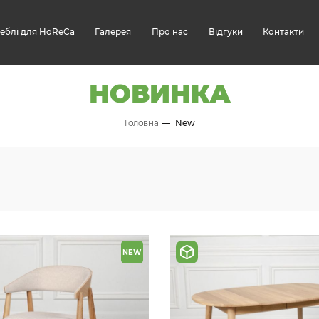
еблі для HoReCa
Галерея
Про нас
Відгуки
Контакти
НОВИНКА
Головна
New
NEW