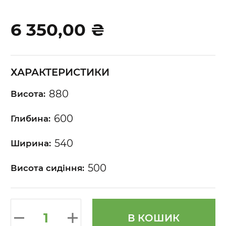
beginning
of
6 350,00 ₴
the
images
gallery
ХАРАКТЕРИСТИКИ
880
Висота:
600
Глибина:
540
Ширина:
500
Висота сидіння:
В КОШИК