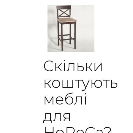
Скільки
коштують
меблі
для
HoReCa?