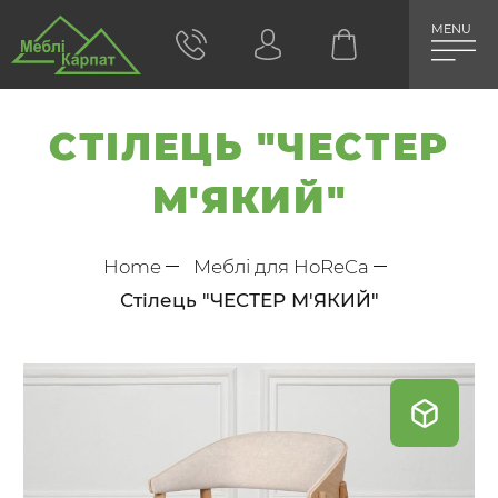
MENU
СТІЛЕЦЬ "ЧЕСТЕР
М'ЯКИЙ"
Home
Меблі для HoReCa
Стілець "ЧЕСТЕР М'ЯКИЙ"
Skip
to
the
end
of