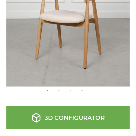
the
images
gallery
3D CONFIGURATOR
Skip