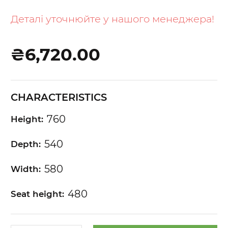
to
the
Деталі уточнюйте у нашого менеджера!
beginning
of
₴6,720.00
the
images
gallery
CHARACTERISTICS
760
Height:
540
Depth:
580
Width:
480
Seat height: