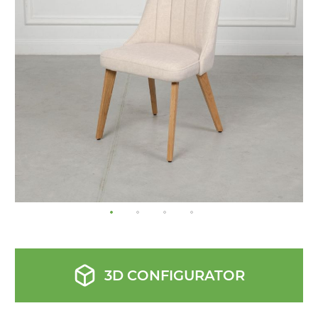
the
images
gallery
3D CONFIGURATOR
Skip