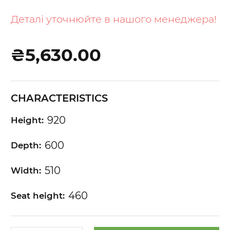
to
the
Деталі уточнюйте в нашого менеджера!
beginning
of
₴5,630.00
the
images
gallery
CHARACTERISTICS
920
Height:
600
Depth:
510
Width:
460
Seat height: