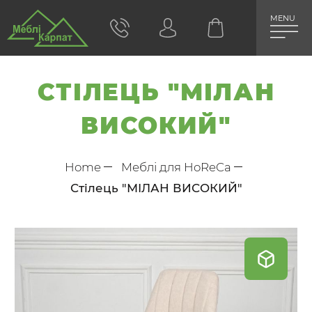
MENU
СТІЛЕЦЬ "МІЛАН
ВИСОКИЙ"
Home
Меблі для HoReCa
Стілець "МІЛАН ВИСОКИЙ"
Skip
to
the
end
of