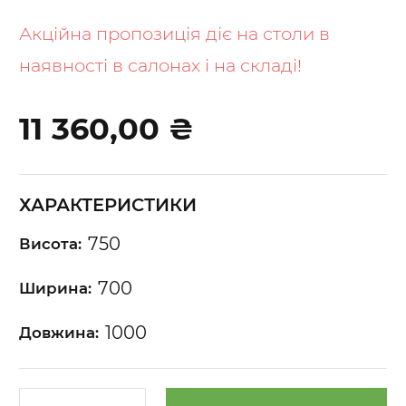
to
the
Акційна пропозиція діє на столи в
beginning
наявності в салонах і на складі!
of
the
images
11 360,00 ₴
gallery
ХАРАКТЕРИСТИКИ
750
Висота:
700
Ширина:
1000
Довжина: