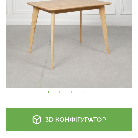
the
images
gallery
3D КОНФІГУРАТОР
Skip