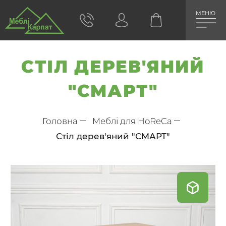
МЕНЮ
СТІЛ ДЕРЕВ'ЯНИЙ
"СМАРТ"
Головна
Меблі для HoReCa
Стіл дерев'яний "СМАРТ"
Skip
to
the
end
of