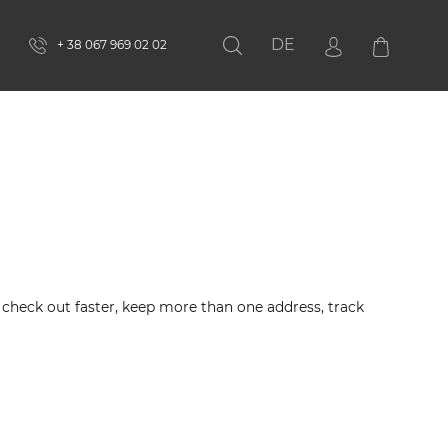
DE
+ 38 067 969 02 02
Search
check out faster, keep more than one address, track