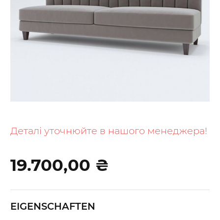
Skip
to
the
Деталі уточнюйте в нашого менеджера!
beginning
of
19.700,00 ₴
the
images
gallery
EIGENSCHAFTEN