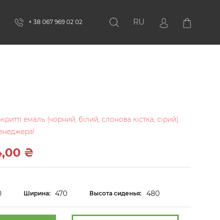
RU
+ 38 067 969 02 02
Поиск
ритті емаль (чорний, білий, слонова кістка, сірий).
енеджера!
4,00 ₴
0
470
480
Ширина:
Высота сиденья: