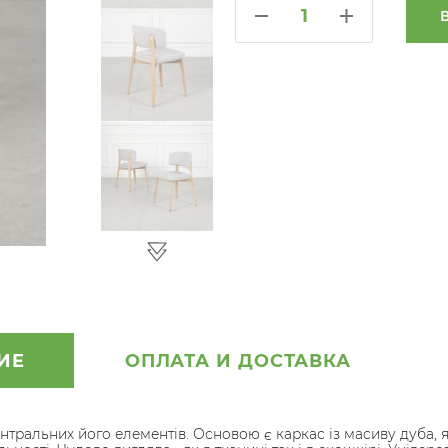
ИЕ
ОПЛАТА И ДОСТАВКА
центральних його елементів. Основою є каркас із масиву дуба