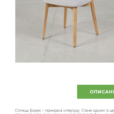
Skip
to
the
beginning
ОПИСАН
of
the
images
Стілець Борис – прикраса інтер’єру. Стане одним із 