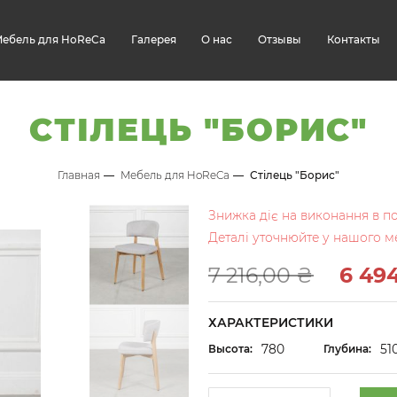
ебель для HoReCa
Галерея
О нас
Отзывы
Контакты
СТІЛЕЦЬ "БОРИС"
Главная
Мебель для HoReCa
Стілець "Борис"
Знижка діє на виконання в пок
Деталі уточнюйте у нашого м
7 216,00 ₴
6 49
ХАРАКТЕРИСТИКИ
780
51
Высота:
Глубина: