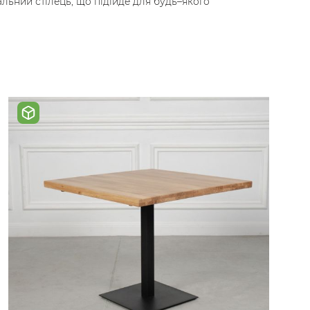
альний стілець, що підійде для будь–якого