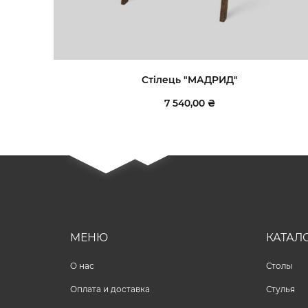
Стілець "МАДРИД"
7 540,00 ₴
МЕНЮ
КАТАЛ
O нас
Столы
Оплата и доставка
Стулья