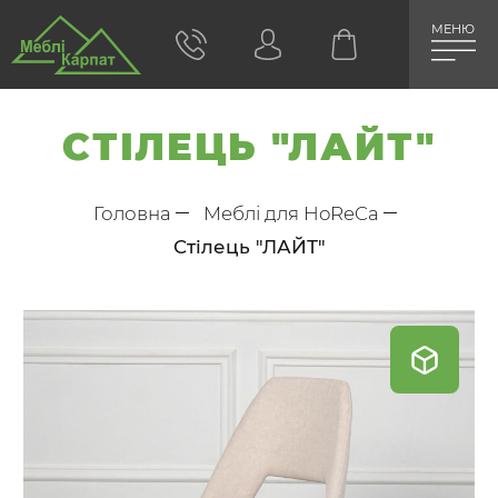
МЕНЮ
СТІЛЕЦЬ "ЛАЙТ"
Головна
Меблі для HoReCa
Стілець "ЛАЙТ"
Skip
to
the
end
of
the
images