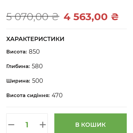
beginning
of
5 070,00 ₴
4 563,00 ₴
the
images
gallery
ХАРАКТЕРИСТИКИ
850
Висота:
580
Глибина:
500
Ширина:
470
Висота сидіння:
В КОШИК