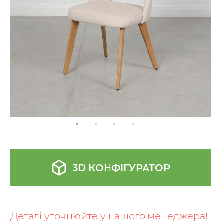
gallery
3D КОНФІГУРАТОР
Skip
to
the
Деталі уточнюйте у нашого менеджера!