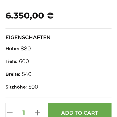
beginning
of
6.350,00 ₴
the
images
gallery
EIGENSCHAFTEN
880
Höhe:
600
Tiefe:
540
Breite:
500
Sitzhöhe:
ADD TO CART