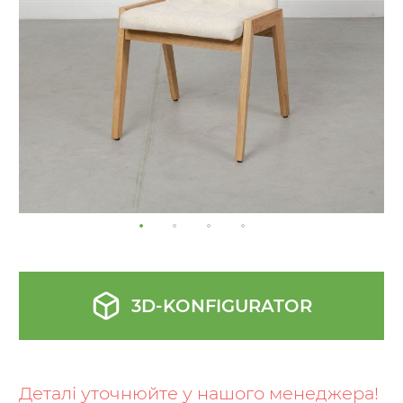
gallery
3D-KONFIGURATOR
Skip
to
the
Деталі уточнюйте у нашого менеджера!