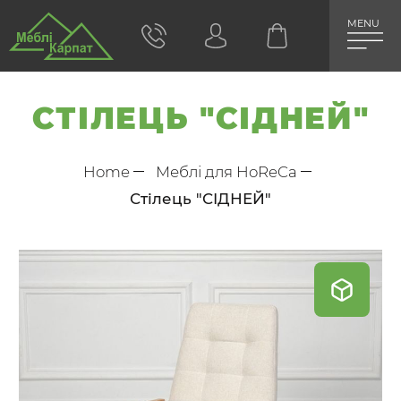
MENU
СТІЛЕЦЬ "СІДНЕЙ"
Home
Меблі для HoReCa
Стілець "СІДНЕЙ"
Skip
to
the
end
of
the
images