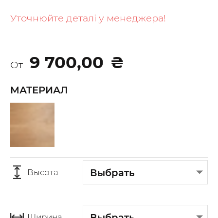
to
the
Уточнюйте деталі у менеджера!
beginning
of
the
9 700,00
₴
images
От
gallery
МАТЕРИАЛ
Выбрать
Высота
Выбрать
Ширина