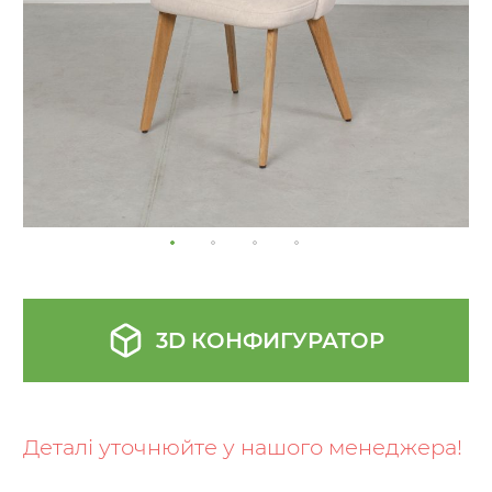
3D КОНФИГУРАТОР
Skip
to
the
Деталі уточнюйте у нашого менеджера!
beginning