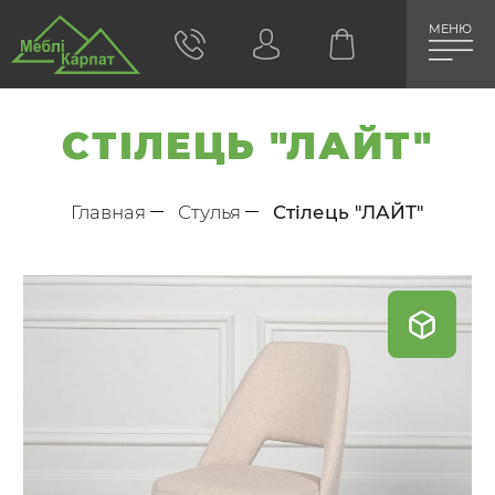
МЕНЮ
СТІЛЕЦЬ "ЛАЙТ"
Главная
Стулья
Стілець "ЛАЙТ"
Skip
to
the
end
of
the
images
gallery