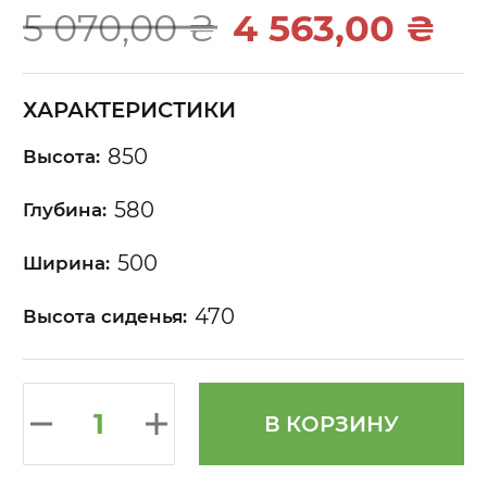
of
5 070,00 ₴
4 563,00 ₴
the
images
gallery
ХАРАКТЕРИСТИКИ
850
Высота:
580
Глубина:
500
Ширина:
470
Высота сиденья:
В КОРЗИНУ